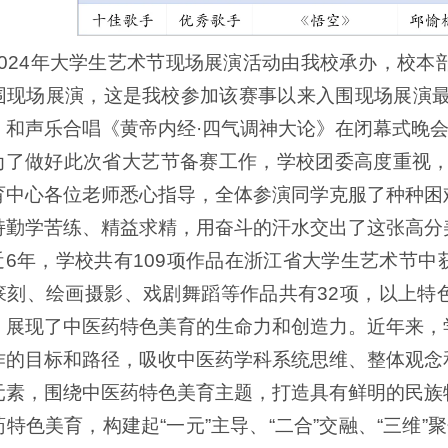
2024年大学生艺术节现场展演活动由我校承办，校本
围现场展演，这是我校参加该赛事以来入围现场展演最
》和声乐合唱《黄帝内经·四气调神大论》在闭幕式晚
为了做好此次省大艺节备赛工作，学校团委高度重视，紧
育中心各位老师悉心指导，全体参演同学克服了种种困
持勤学苦练、精益求精，用奋斗的汗水交出了这张高分
近6年，学校共有109项作品在浙江省大学生艺术节
篆刻、绘画摄影、戏剧舞蹈等作品共有32项，以上特
，展现了中医药特色美育的生命力和创造力。近年来，
作的目标和路径，吸收中医药学科系统思维、整体观念
元素，围绕中医药特色美育主题，打造具有鲜明的民族
药特色美育，构建起“一元”主导、“二合”交融、“三维”