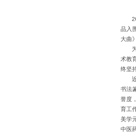
品入
大曲
术教
终坚
书法
誉度
育工
美学
中医