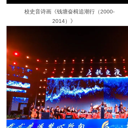
校史音诗画《钱塘奋楫追潮行（2000-
2014）》