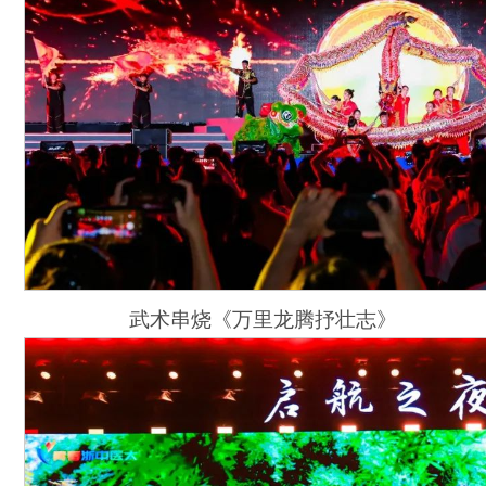
武术串烧《万里龙腾抒壮志》