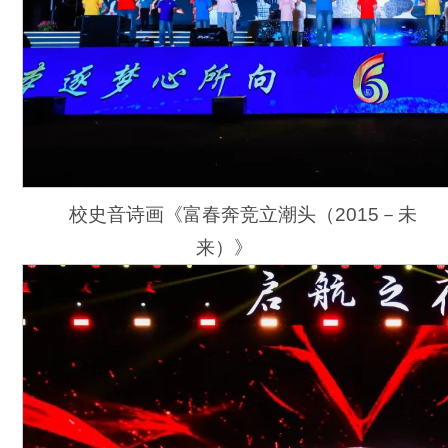
校史音诗画《富春奔竞立潮头（2015－未
来）》