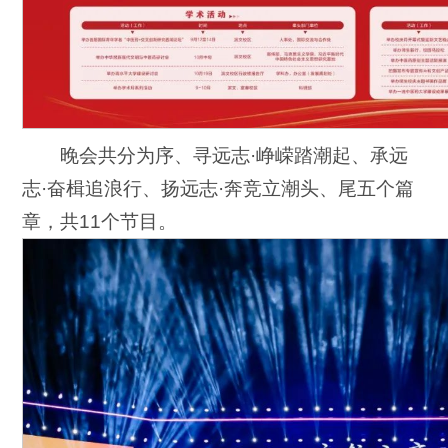
晚会共分为序、寻远志·峥嵘踏潮起、承远
志·奋楫追浪行、扬远志·奔竞立潮头、尾五个篇
章，共11个节目。