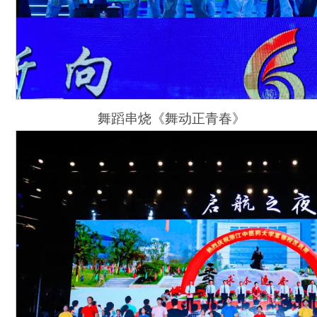
舞蹈串烧《舞动正青春》