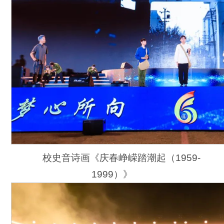
校史音诗画《庆春峥嵘踏潮起（1959-
1999）》