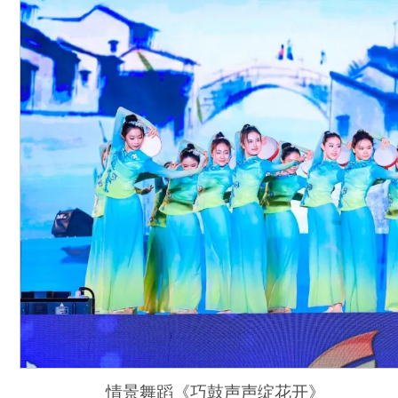
情景舞蹈《巧鼓声声绽花开》