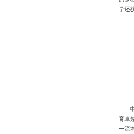
学还
育卓
一流