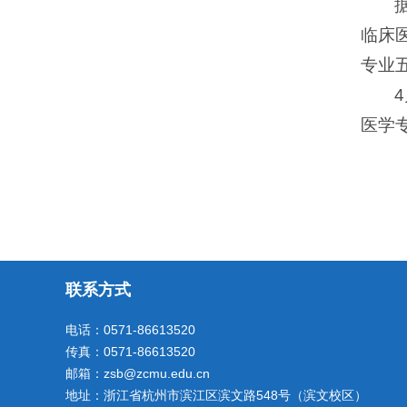
临床
专业
医学
联系方式
电话：0571-86613520
传真：0571-86613520
邮箱：zsb@zcmu.edu.cn
地址：浙江省杭州市滨江区滨文路548号（滨文校区）