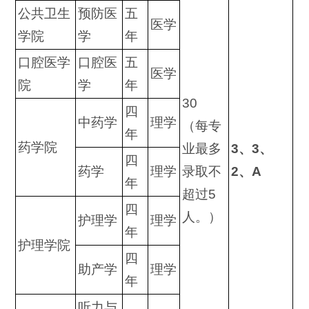
公共卫生
预防医
五
医学
学院
学
年
口腔医学
口腔医
五
医学
院
学
年
30
四
中药学
理学
（每专
年
药学院
业最多
3、3、
四
药学
理学
录取不
2、
A
年
超过5
四
人。）
护理学
理学
年
护理学院
四
助产学
理学
年
听力与