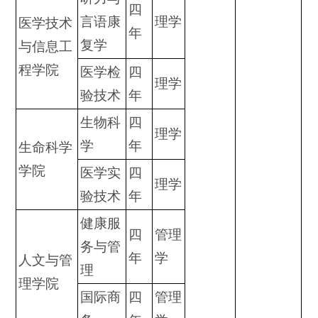
四
言语康
理学
医学技术
年
复学
与信息工
程学院
医学检
四
理学
验技术
年
生物科
四
理学
学
年
生命科学
学院
医学实
四
理学
验技术
年
健康服
四
管理
务与管
年
学
人文与管
理
理学院
国际商
四
管理