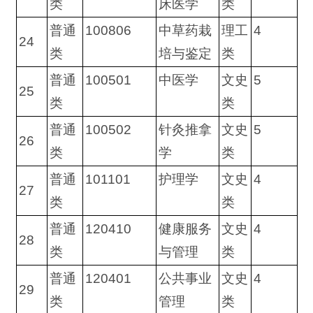
类
床医学
类
普通
100806
中草药栽
理工
4
24
类
培与鉴定
类
普通
100501
中医学
文史
5
25
类
类
普通
100502
针灸推拿
文史
5
26
类
学
类
普通
101101
护理学
文史
4
27
类
类
普通
120410
健康服务
文史
4
28
类
与管理
类
普通
120401
公共事业
文史
4
29
类
管理
类