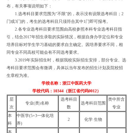
布，有关事项说明如下：
1.
选考科目要求范围为“不限”的，表示没有设限选考科目；
2
门或
3
门的，考生的选考科目只须符合其中
1
门即可报考。
2.
各专业选考科目要求范围由高校参照本科专业选考科目指
引，结合
2017
年招生录取的实际情况，根据自身办学定位和专业
培养目标对学生学习基础的要求自主确定。因培养要求不同，相
同专业不同高校可能会有不同选考要求。
3.2019
年实际招生时，根据我校实际招生安排，部分专业、选
考科目要求范围会有微调，具体以当年发布的招生计划及院校招
生章程为准。
学校名称：浙江中医药大学
学校代码：
10344
（浙江省代码
0012
）
层
选考科目
类中所含
专业
(
类
)
名称
选考科目范围
次
数
专业
本
中医学
(5+3
一体化培
2
化学 生物
科
养
)
本