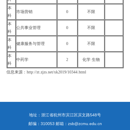
本
市场营销
0
不限
科
本
公共事业管理
0
不限
科
本
健康服务与管理
0
不限
科
本
中药学
2
化学 生物
科
信息来源：
http://zt.zjzs.net/xk2019/10344.html
地址：浙江省杭州市滨江区滨文路548号
邮编：310053 邮箱：zsb@zcmu.edu.cn