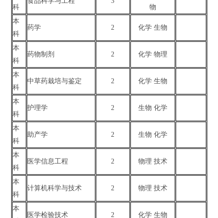
食品科学与工程
3
科
物
本
药学
2
化学 生物
科
本
药物制剂
2
化学 物理
科
本
中草药栽培与鉴定
2
化学 生物
科
本
护理学
2
生物 化学
科
本
助产学
2
生物 化学
科
本
医学信息工程
2
物理 技术
科
本
计算机科学与技术
2
物理 技术
科
本
医学检验技术
2
化学 生物