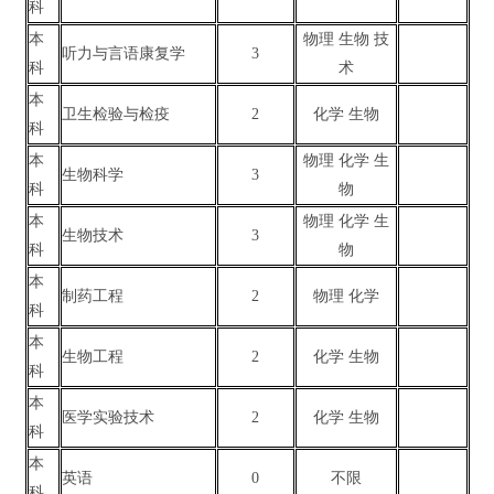
科
本
物理 生物 技
听力与言语康复学
3
科
术
本
卫生检验与检疫
2
化学 生物
科
本
物理 化学 生
生物科学
3
科
物
本
物理 化学 生
生物技术
3
科
物
本
制药工程
2
物理 化学
科
本
生物工程
2
化学 生物
科
本
医学实验技术
2
化学 生物
科
本
英语
0
不限
科