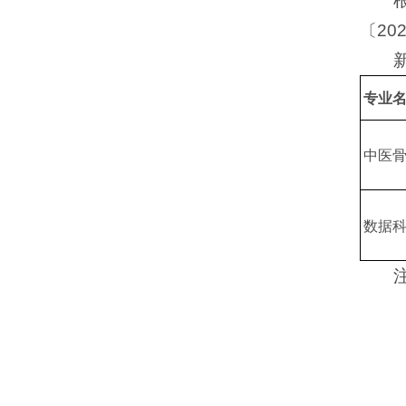
〔2
专业
中医
数据