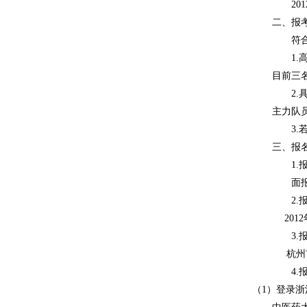
201
二、报
符合普
1.
目前三
2.
主力队
3.
三、报
1.
面报。
2.
2012
3.
杭州
4.
（1）登录浙江