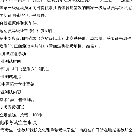
学2012
年高水平（优秀）运动员专项测试诚信表》（一式三份），加盖
国家一级运动员须同时提供浙江省体育局签发的国家一级运动员等级评定
学历证明或毕业证书原件。
身份证原件和复印件。
运动员等级证书原件和复印件。
高中阶段参加的省级（含省级以上）比赛秩序册、成绩册、获奖证书原件
近期2吋正面免冠照片3
张（背面注明报考项目、姓名）。
业测试注意事项
专业测试时间
12年1月14日（星期
六）测试。
专业测试地点
医药大学体育馆
专业测试内容
拳术1套、器械1
套。
专项素质测试
立定跳远、柔韧、100米
化课考试注意事项
所有考生（含参加我校文化课单独考试学生）均须在户口所在地报名参加