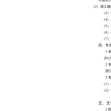
中医药大
（2
）浙江籍
（3
）
（4
）
（5
）
（6
）
（7）
四、专
1.
20
2.
浙江中
3.
（1）
（2
）
五、文
1.