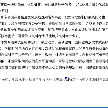
对获得一级运动员、运动健将、国际健将称号的考生，我校将组织文化课
取原则
体育专项测试合格且文化成绩达到省本科第二批次录取控制分数线的考生
专业），经学校招生办公室审核，
并报省教育考试院审批，
合格者予以正
少数体育专项测试成绩特别突出，确有培养前途，文化成绩达到省本科第二
试院审批后方可录取（文科考生只能填报文科类专业）。
对体育专项测试合格并获得一级运动员、运动健将、国际健将及武术武英
试，考试时间与地点另行通知，对达到我校录取线以上的考生按分数优先
课考试科目不少于三门，语文、数学、外语为必考科目，考核标准不低于
核的，不能录取为我校的高水平运动员，录取分数线由我校招生工作领导
章如与教育部2012
年招收高水平运动员的有关规定不符，则以教育部最
中医药大学高水平运动员考生报名登记表.doc
浙江中医药大学2012年高