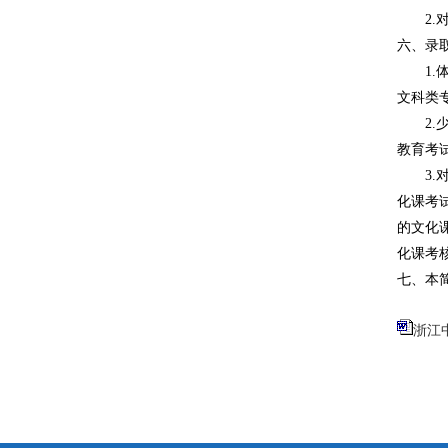
2.
六、录
1.
文科类
2.
教育考
3.
化课考
的文化
化课考
七、本简
浙江