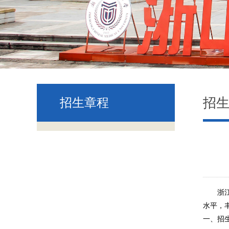
招
招生章程
浙
水平，
一、招