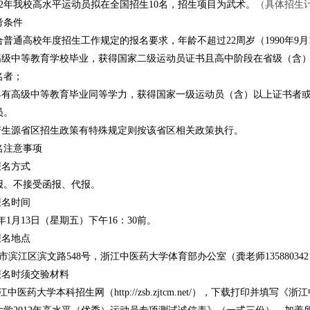
2年我校高水平运动员拟在全国招生10名，招生项目为武术。
（具体招生
考条件
通高校年度招生工作规定的报名要求，年龄不超过22周岁（1990年9月
高级中等教育学校毕业，获得国家二级运动员证书且高中阶段在省级（含
名者；
具有高级中等教育毕业同等学力，获得国家一级运动员（含）以上证书者
员。
若生源省区招生政策有特殊规定则按该省区相关政策执行。
名注意事项
报名方式
不接受函报、代报。
报名时间
年1月13日（星期五）下午16：30
前。
报名地点
市滨江区滨文路548号，浙江中医药大学体育部办公室（龚老师135880342
报名时须交验材料
中医药大学本科招生网（http://zsb.zjtcm.net/），下载打印并填